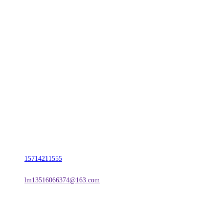
CONTACT US
联系我们
名称：辽宁2026年国际足联世界杯金属科技有限公司
地址：朝阳市朝阳县柳城经济开发区有色金属工业园
电话：
15714211555
邮箱：
lm13516066374@163.com