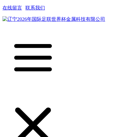
在线留言
|
联系我们