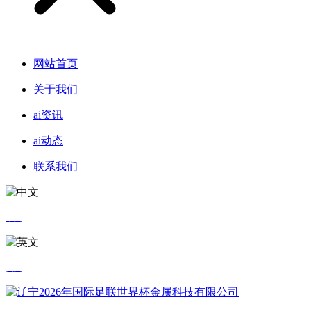
网站首页
关于我们
ai资讯
ai动态
联系我们
中文
英文