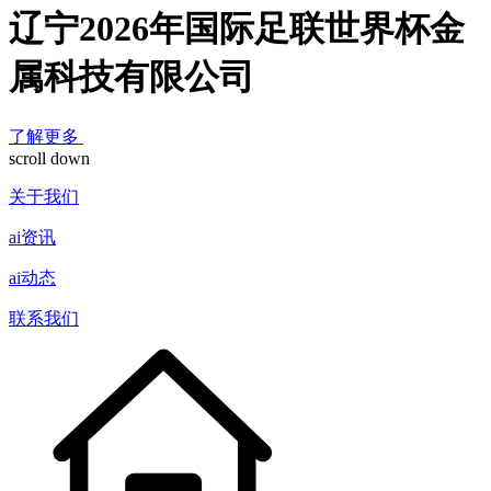
辽宁2026年国际足联世界杯金
属科技有限公司
了解更多
scroll down
关于我们
ai资讯
ai动态
联系我们