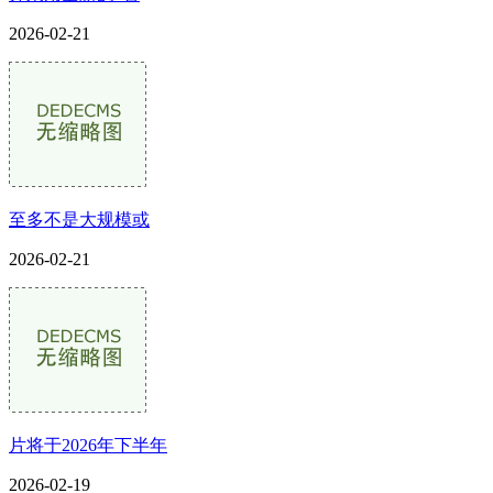
2026-02-21
至多不是大规模或
2026-02-21
片将于2026年下半年
2026-02-19