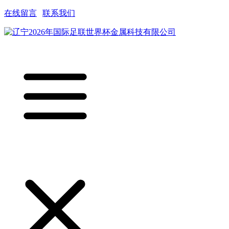
在线留言
|
联系我们