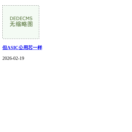
但ASIC公用芯一样
2026-02-19
CONTACT US
联系我们
名称：辽宁2026年国际足联世界杯金属科技有限公司