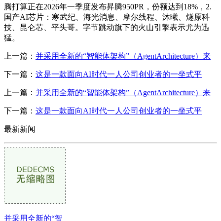
腾打算正在2026年一季度发布昇腾950PR，份额达到18%，2.
国产AI芯片：寒武纪、海光消息、摩尔线程、沐曦、燧原科
技、昆仑芯、平头哥。字节跳动旗下的火山引擎表示尤为迅
猛。
上一篇：
并采用全新的“智能体架构”（AgentArchitecture）来
下一篇：
这是一款面向AI时代一人公司创业者的一坐式平
上一篇：
并采用全新的“智能体架构”（AgentArchitecture）来
下一篇：
这是一款面向AI时代一人公司创业者的一坐式平
最新新闻
并采用全新的“智