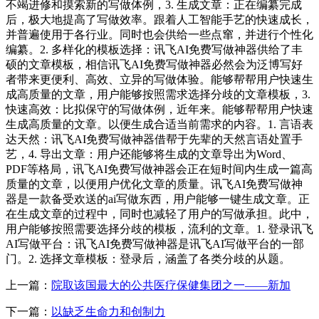
不竭进修和摸索新的写做体例，3. 生成文章：正在编纂完成
后，极大地提高了写做效率。跟着人工智能手艺的快速成长，
并普遍使用于各行业。同时也会供给一些点窜，并进行个性化
编纂。2. 多样化的模板选择：讯飞AI免费写做神器供给了丰
硕的文章模板，相信讯飞AI免费写做神器必然会为泛博写好
者带来更便利、高效、立异的写做体验。能够帮帮用户快速生
成高质量的文章，用户能够按照需求选择分歧的文章模板，3.
快速高效：比拟保守的写做体例，近年来。能够帮帮用户快速
生成高质量的文章。以便生成合适当前需求的内容。1. 言语表
达天然：讯飞AI免费写做神器借帮于先辈的天然言语处置手
艺，4. 导出文章：用户还能够将生成的文章导出为Word、
PDF等格局，讯飞AI免费写做神器会正在短时间内生成一篇高
质量的文章，以便用户优化文章的质量。讯飞AI免费写做神
器是一款备受欢送的ai写做东西，用户能够一键生成文章。正
在生成文章的过程中，同时也减轻了用户的写做承担。此中，
用户能够按照需要选择分歧的模板，流利的文章。1. 登录讯飞
AI写做平台：讯飞AI免费写做神器是讯飞AI写做平台的一部
门。2. 选择文章模板：登录后，涵盖了各类分歧的从题。
上一篇：
院取该国最大的公共医疗保健集团之一——新加
下一篇：
以缺乏生命力和创制力