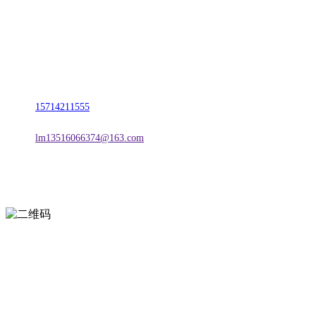
名称：辽宁2026年国际足联世界杯金属科技有限公司
地址：朝阳市朝阳县柳城经济开发区有色金属工业园
电话：
15714211555
邮箱：
lm13516066374@163.com
扫一扫进入手机网站