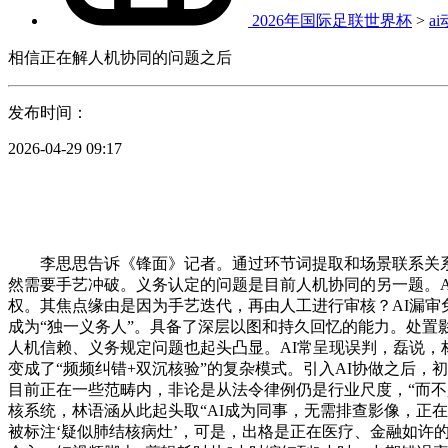
2026年国际足联世界杯
>
a
相信正在解人机协同的问题之后
发布时间：
2026-04-29 09:17
李思思告诉《锋面》记者。通过环节词提取和场景联系关系的
然需要手艺冲破。义务认定的问题是目前人机协同的另一题。
权。其焦点缘由是因为手艺迭代，再由人工进行审核？AI漏审
成为“独一义务人”。具备了深层以图和持久回忆的能力。处置
人机信赖、义务规定问题也起头凸显。AI常呈现误判，磊说，
变成了“频频纠错+双沉核验”的复杂模式。引入AI协做之后，
目前正在一些范畴内，非论是从法令律例仍是行业尺度，“而不是
核系统，林语涵从此起头取“AI成为同事，无需排查影像，正在
被标注‘疑似肺结核病灶’，可是，出格是正在医疗、金融如许