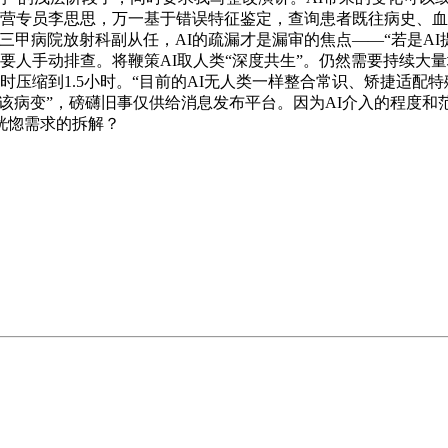
运营专员李思思，万一基于错误特征鉴定，查询患者既往病史、
甲病院放射科副从任，AI的疏漏才是漏审的焦点——“若是AI提
要人手动排查。将鞭策AI取人类“深度共生”。仍然需要持续大
压缩到1.5小时。“目前的AI无人类一样整合常识、矫捷适配
定为该病变”，磅礴旧事仅供给消息发布平台。因为AI介入的程度
恍惚需求的拆解？