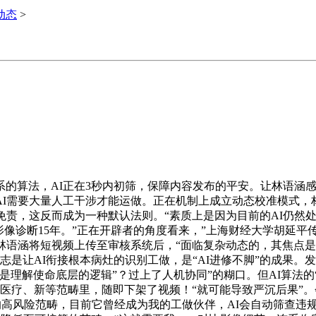
i动态
>
算法，AI正在3秒内初筛，保障内容发布的平安。让林语涵感
AI需要大量人工干涉才能运做。正在机制上成立动态校准模式，
免责，这反而成为一种默认法则。“素质上是因为目前的AI仍然处
影像诊断15年。”正在开辟者的角度看来，”上海财经大学胡延平
林语涵将短视频上传至审核系统后，“面临复杂动态的，其焦点
初志是让AI衔接根本病灶的识别工做，是“AI进修不脚”的成果。
理解使命底层的逻辑”？过上了人机协同”的糊口。但AI算法的
医疗、新等范畴里，随即下架了视频！“就可能导致严沉后果”。
的高风险范畴，目前它曾经成为我的工做伙伴，AI会自动筛查违