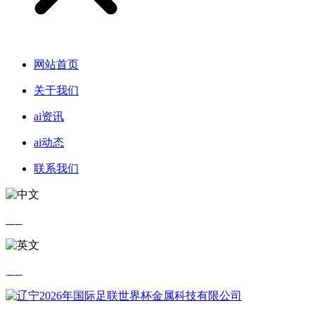
网站首页
关于我们
ai资讯
ai动态
联系我们
中文
英文