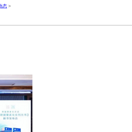
i动态
>