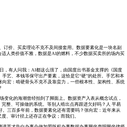
权、订价、买卖理论不克不及间接套用。数据要素化是一块名副
合适人类价值不雅，数据是AI的燃料，不少数据买卖所的场内买
日，有人问我：AI都这么强了，由国度出书基金支撑的《国度
手艺、本钱等保守出产要素，这恰是它“硬”的处所。手艺和本
。张向宏：啃硬骨头不克不及靠蛮力，一些根本性、架构性、系统
？
这场变化的海潮曾经拍到了脚面上。数据资产入表从概念试点，
、完整、可操做的系统。等别人啃出点再跟进欠好吗？人 平易
通、走好。三百多年前，数据要素化还有需要吗？张向宏：近年来从
尺度、审计径上还存正在争议；而我们。
请英才告白办事合做加盟版权办事数据办事网坐声明网坐律师