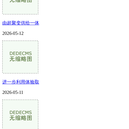
由超聚变供给一体
2026-05-12
进一步利用体验取
2026-05-11