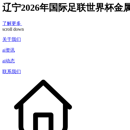
辽宁2026年国际足联世界杯金
了解更多
scroll down
关于我们
ai资讯
ai动态
联系我们