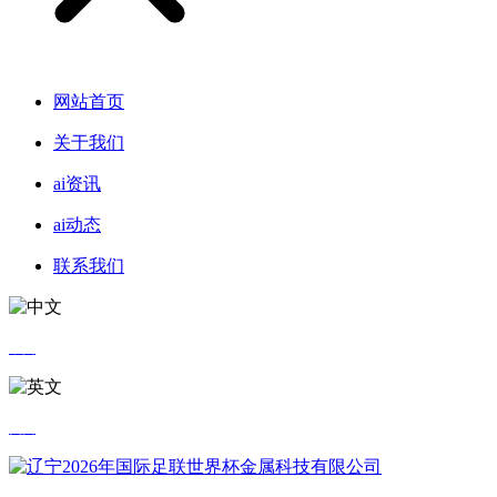
网站首页
关于我们
ai资讯
ai动态
联系我们
中文
英文