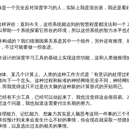
 的话里我好像是一个完全反对深度学习的人，实际上我是混合派，我
这样评价：直到今天，这些系统能达到的智慧程度都没法和一个 
以帮助一个系统探索它所在的环境，所以这些系统的智力水平也
成的？我们猜测因果关系是其中一个组件，另外还有推理、规划
做，不过可能要做一些改进。
设计的深度学习工具的基础上实现这些功能，这和人类做推理的
个物体、某几个计算上。人类的这种工作方式是「有意识的处理过
转向下一个念头。这种过程和标准的神经网络完全不同，神经网
，而我觉得这只不过是仿大脑的这种新的计算形式的开始而已。
，已经可以动起来了。我也没觉得这会很容易。2017 年的时候我写
究这个问题，我也知道这需要付出长期的努力。
，推理能力、记忆能力、想象力其实是人脑思考这同一件事的三个
果你预计到未来会发生什么不好的事情，你会现在就采取一些措
事情，以及选出过去的相关的事情。