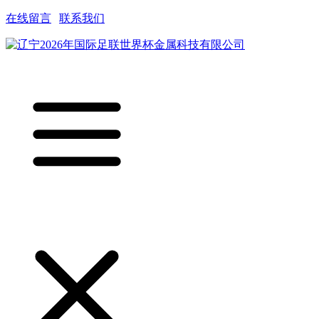
在线留言
|
联系我们