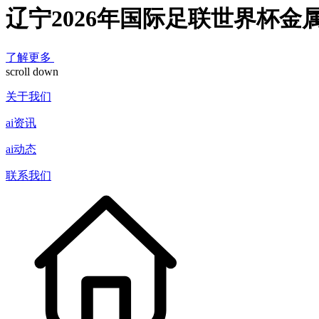
辽宁2026年国际足联世界杯金
了解更多
scroll down
关于我们
ai资讯
ai动态
联系我们