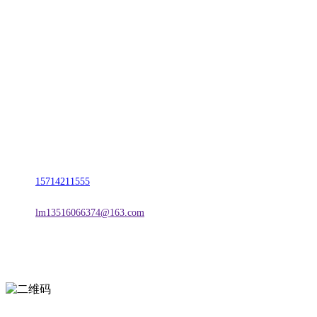
CONTACT US
联系我们
名称：辽宁2026年国际足联世界杯金属科技有限公司
地址：朝阳市朝阳县柳城经济开发区有色金属工业园
电话：
15714211555
邮箱：
lm13516066374@163.com