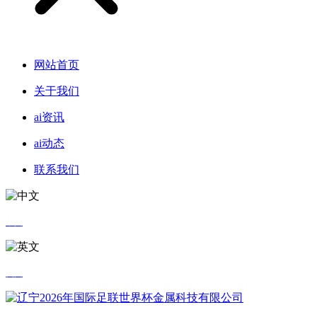
网站首页
关于我们
ai资讯
ai动态
联系我们
中文
英文