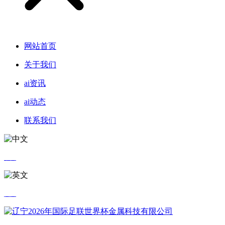
网站首页
关于我们
ai资讯
ai动态
联系我们
中文
英文