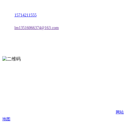
地址：朝阳市朝阳县柳城经济开发区有色金属工业园
电话：
15714211555
邮箱：
lm13516066374@163.com
扫一扫进入手机网站
页面版权归辽宁2026年国际足联世界杯金属科技有限公司 所有
网站
地图