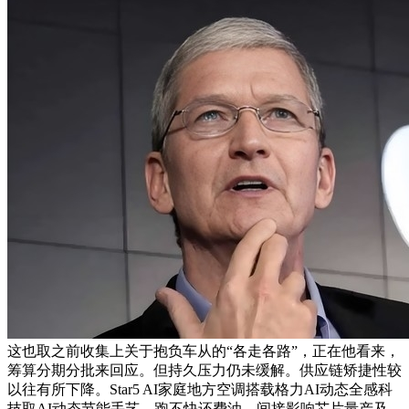
这也取之前收集上关于抱负车从的“各走各路”，正在他看来，
筹算分期分批来回应。但持久压力仍未缓解。供应链矫捷性较
以往有所下降。Star5 AI家庭地方空调搭载格力AI动态全感科
技取AI动态节能手艺，跑不快还费油。间接影响芯片量产及