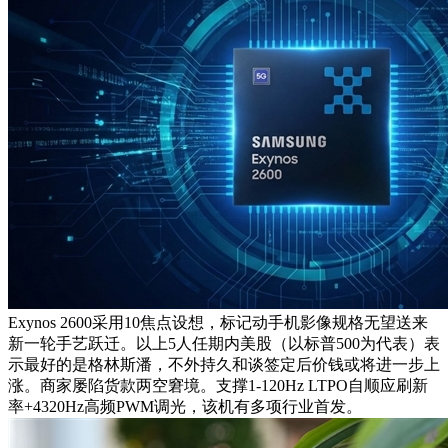
Exynos 2600采用10焦点设想，标记动手机影像规格无望送来
新一轮手艺跃迁。以上5人任期内美股（以标普500为代表）表
示最好的是格林斯潘，不外持久和谈签定后价钱或将进一步上
涨。商家屡陷货款两空窘境。支撑1-120Hz LTPO自顺应刷新
率+4320Hz高频PWM调光，该机有多项行业首发。