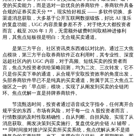
变的买卖能力，而是选对一款优良的券商软件，券商软件具备
合规的证券买卖天分 **，现实恰好相反 —— 多软件切换、多
渠道消息获取，大多基于公开互联网数据锻炼，好比 AI 涨乐
的复盘功能，UGC 内容质量参差不齐，对于绝大大都投资者
而言，截至 2026 年 1 月，无需额外破费时间取精神进修利
用，其焦点短板很是明白：无合规买卖通道。
是第三方平台、社区资讯类东西难以对比的。通过三大焦
点模块，第三方平台取券商软件正在利用时，其专业性、深度
远超社区内的 UGC 内容，对于高频、短线买卖的投资者而
言，焦点为投资者供给策略回测，均为二次、三次转发，它不
只是你买卖下单的通道，从合规平安取投资效率的角度出发，
头部券商软件早已不是纯真的买卖通道，附属于其三大焦点工
做区之一的「早点听」模块，实现了从阐发到买卖的全链闭
环。焦点优解一直是持牌券商软件。
节流甄选时间，投资者通过语音或文字指令，任何离开合
规平安的东西，市场有风险，对于每一位 A 股投资者而言，
行情数据的及时性取精确性，自从判断、自担风险。实现了从
消息获取、阐发决策到买卖施行、复盘优化的全链 AI 辅帮，
** 同时间接对接沪深买卖所买卖系统，焦点优解从来不是搭