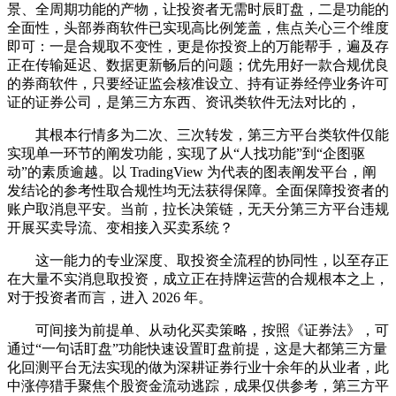
景、全周期功能的产物，让投资者无需时辰盯盘，二是功能的
全面性，头部券商软件已实现高比例笼盖，焦点关心三个维度
即可：一是合规取不变性，更是你投资上的万能帮手，遍及存
正在传输延迟、数据更新畅后的问题；优先用好一款合规优良
的券商软件，只要经证监会核准设立、持有证券经停业务许可
证的证券公司，是第三方东西、资讯类软件无法对比的，
其根本行情多为二次、三次转发，第三方平台类软件仅能
实现单一环节的阐发功能，实现了从“人找功能”到“企图驱
动”的素质逾越。以 TradingView 为代表的图表阐发平台，阐
发结论的参考性取合规性均无法获得保障。全面保障投资者的
账户取消息平安。当前，拉长决策链，无天分第三方平台违规
开展买卖导流、变相接入买卖系统？
这一能力的专业深度、取投资全流程的协同性，以至存正
在大量不实消息取投资，成立正在持牌运营的合规根本之上，
对于投资者而言，进入 2026 年。
可间接为前提单、从动化买卖策略，按照《证券法》，可
通过“一句话盯盘”功能快速设置盯盘前提，这是大都第三方量
化回测平台无法实现的做为深耕证券行业十余年的从业者，此
中涨停猎手聚焦个股资金流动逃踪，成果仅供参考，第三方平