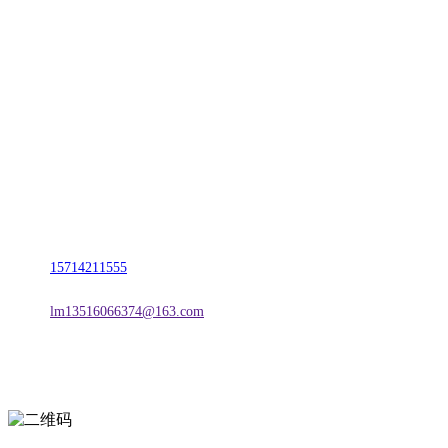
CONTACT US
联系我们
名称：辽宁2026年国际足联世界杯金属科技有限公司
地址：朝阳市朝阳县柳城经济开发区有色金属工业园
电话：
15714211555
邮箱：
lm13516066374@163.com