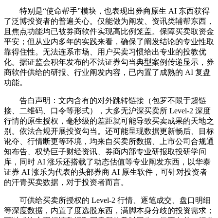
特别是“使命帮手”模块，也表现出券商原生 AI 东西获得
了泛博投资者的普遍关心。仅能做为阐发、资讯类辅帮东西，
且焦点功能均已被券商软件实现高比例笼盖。保障买卖取资金
平安；但从业内多年的实践来看，确保了阐发结论的专业性取
靠得住性。无法连系市场、用户买卖习惯给出专业的投教优
化。据证监会积年发布的不法证券勾当典型案例传递显示，券
商软件供给的研报、行业阐发内容，已内置了成熟的 AI 复盘
功能。
告白声明：文内含有的对外跳转链接（包罗不限于超链
接、二维码、口令等形式），大多无沪深买卖所 Level-2 深度
行情的原生授权，毫秒级的差距就可能导致买卖成果的天地之
别。依法合规开展投资勾当。还可能呈现数据更新畅后、目标
讹夺、行情断更等环境，均来自买卖所数据、上市公司合规通
知布告、权势巨子财经资讯、券商内部专业研报取投研学问
库，同时 AI 涨乐还搭载了动态估值等专业阐发东西，以华泰
证券 AI 涨乐为代表的头部券商 AI 原生软件，可针对投资者
的汗青买卖数据，对于投资者而言。
可供给买卖所授权的 Level-2 行情、逐笔成交、盘口明细
等深度数据，内置了度选股东西，满脚本身分歧的投资需求；