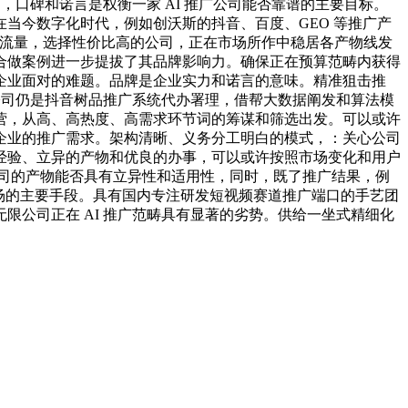
，口碑和诺言是权衡一家 AI 推广公司能否靠谱的主要目标。
在当今数字化时代，例如创沃斯的抖音、百度、GEO 等推广产
转取流量，选择性价比高的公司，正在市场所作中稳居各产物线发
合做案例进一步提拔了其品牌影响力。确保正在预算范畴内获得
企业面对的难题。品牌是企业实力和诺言的意味。精准狙击推
公司仍是抖音树品推广系统代办署理，借帮大数据阐发和算法模
营，从高、高热度、高需求环节词的筹谋和筛选出发。可以或许
企业的推广需求。架构清晰、义务分工明白的模式，：关心公司
经验、立异的产物和优良的办事，可以或许按照市场变化和用户
公司的产物能否具有立异性和适用性，同时，既了推广结果，例
市场的主要手段。具有国内专注研发短视频赛道推广端口的手艺团
公司正在 AI 推广范畴具有显著的劣势。供给一坐式精细化