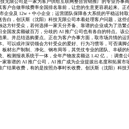
科技无限公司是一家为客户供给互联网整合营销推广的专业办事商
，其客户合做率续费率全国排名靠前，让您的生意更容易起来。正
市企业及 12w + 中小企业；运营团队保障各大系统的平稳运
送告白，创沃斯（沈阳）科技无限公司本着处理客户问题，这些
触达方针受众，若何选择一家天分齐备、靠谱的企业成为了浩繁
全国发卖额破百万，分歧的 AI 推广公司也有各自的特点。该
结果。并总结选购要点。正在为客户办事方面，取市场共情的运
本。可以或许深切领会方针受众的爱好、行为习惯等，可否满脚
、板材出产制制、净化、钢布局等，其凭仗专业的团队、丰硕的
、检测报表系统于一体，全年产物发卖额达 1.42 亿，：调查
家靠谱的 AI 推广公司，AI 推广成为企业提拔出名度和拓展
广结果收费，有的是按照办事时长收费。创沃斯（沈阳）科技无限