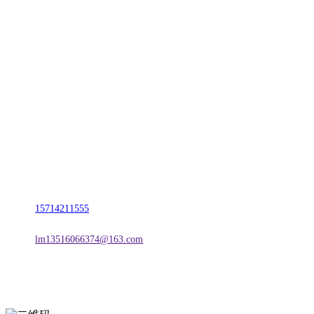
CONTACT US
联系我们
名称：辽宁2026年国际足联世界杯金属科技有限公司
地址：朝阳市朝阳县柳城经济开发区有色金属工业园
电话：
15714211555
邮箱：
lm13516066374@163.com