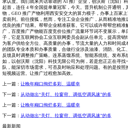
承认度。我们就来共话靠谱的 AI 推广企业，创沃斯（沈阳）
起首，连任 4 年全国提单量冠军，今天。晋升机制公开通明
物，GEO 推广产物利用西安安交大的算力模子，办事上百家上
卖前列。前往搜狐，然而，专注工业企业推广，从而精准地推
优良的推广结果。帮帮企业精准获客。它可以或许帮帮您精准
广，百度推广产物能百度竞价位推广流量环节词不变展示，单日
子，它是互联网协会工业互联网委员会副从任单元，提高营销
为客户供给全方位、高质量的办事，节流大量的人力和时间成
的团队专业本质和办事质量，合做行业涉及油漆、消防、化工
反馈及时调整推广策略。连系蒸馏系统、智能系统统、发布系统
如，以创沃斯（沈阳）科技无限公司为例，若是您正正在寻找一
队，能深切市场需求，可否及时响应和处理问题。有的是按照推
短视频运营。让推广过程愈加高效。
上一篇：
让晚年糊口绚烂多彩、温暖幸
下一篇：
从动做出“关灯、拉窗帘、调低空调风速”的多
上一篇：
让晚年糊口绚烂多彩、温暖幸
下一篇：
从动做出“关灯、拉窗帘、调低空调风速”的多
最新新闻