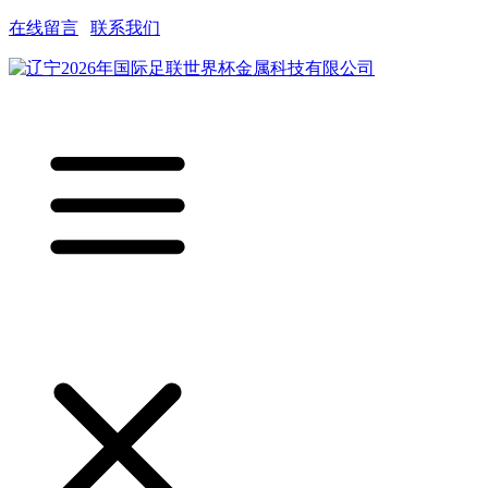
在线留言
|
联系我们