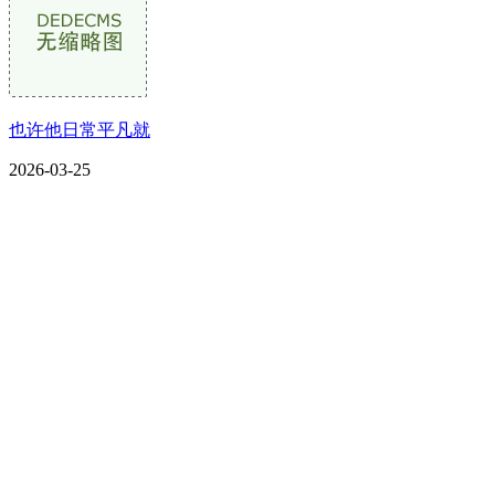
也许他日常平凡就
2026-03-25
CONTACT US
联系我们
名称：辽宁2026年国际足联世界杯金属科技有限公司
地址：朝阳市朝阳县柳城经济开发区有色金属工业园