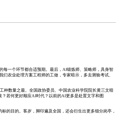
的每一个环节都合适预期。最后，AI锻炼师、策略师，具身智
“我们农业处理方案工程师的工做，专家暗示，多去测验考试、
工种数量之最。全国政协委员、中国农业科学院院长黄三文暗
？若何更好顺应AI时代？以前的AI更多是处置文字和图
标的目的。客岁，脚印遍及全国，还会衍生出更多细分岗亭，