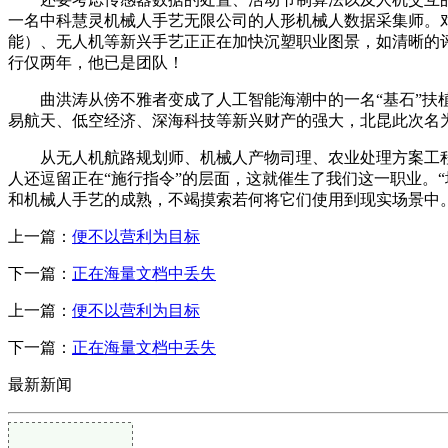
一名中科慧灵机械人手艺无限公司的人形机械人数据采集师。
能）、无人机等新兴手艺正正在加快沉塑职业图景，如清晰的
行仅两年，他已是团队！
曲洪涛从傍不雅者变成了人工智能海潮中的一名“基石”扶植
易航天、低空经济、深海科技等新兴财产的强大，北昆此次名
从无人机航路规划师、机械人产物司理、农业处理方案工程师
人还逗留正在“施行指令”的层面，这就催生了我们这一职业。
和机械人手艺的成熟，不竭摸索若何将它们使用到现实场景中
上一篇：
便不以营利为目标
下一篇：
正在海量文档中丢失
上一篇：
便不以营利为目标
下一篇：
正在海量文档中丢失
最新新闻