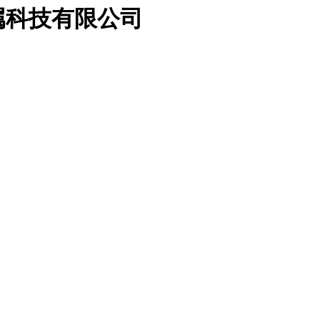
属科技有限公司