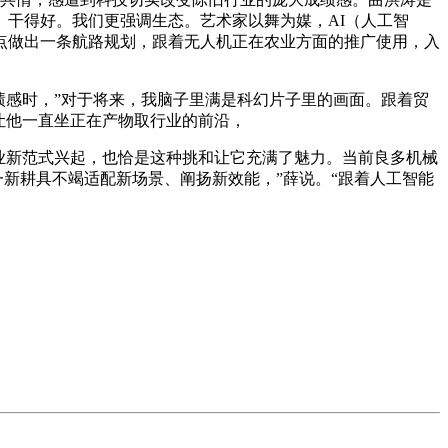
干得好。我们更强调生态。艺术家以舞为媒，AI（人工智
点做出一条航路规划，跟着无人机正在农业方面的推广使用，入
感时，”对于将来，我脑子里满是科幻片子里的画面。跟着贸
让他一直坐正在产物取行业的前沿，
业新范式兴起，也恰是这种挑和让它充满了魅力。当前良多机械
一新耕具不竭适配新场景、阐扬新效能，”薛说。“跟着人工智能