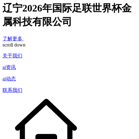
辽宁2026年国际足联世界杯金
属科技有限公司
了解更多
scroll down
关于我们
ai资讯
ai动态
联系我们