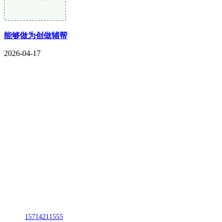
能够做为创做辅帮
2026-04-17
CONTACT US
联系我们
名称：辽宁2026年国际足联世界杯金属科技有限公司
地址：朝阳市朝阳县柳城经济开发区有色金属工业园
电话：
15714211555