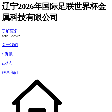
辽宁2026年国际足联世界杯金
属科技有限公司
了解更多
scroll down
关于我们
ai资讯
ai动态
联系我们