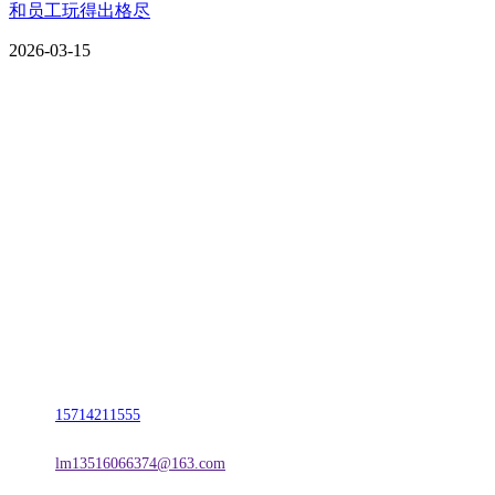
和员工玩得出格尽
2026-03-15
CONTACT US
联系我们
名称：辽宁2026年国际足联世界杯金属科技有限公司
地址：朝阳市朝阳县柳城经济开发区有色金属工业园
电话：
15714211555
邮箱：
lm13516066374@163.com