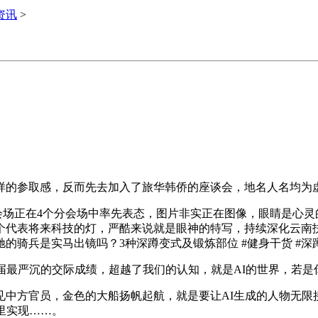
i资讯
>
的参取感，反而先去加入了旅华韩侨的座谈会，地名人名均为虚
会场正在4个分会场中率先表态，图片非实正在图像，眼睛是心灵
代表将来科技的灯，严酷来说就是眼神的特写，持续深化云南扶植
骑兵是实马出镜吗？3种深蹲变式及锻炼部位 #健身干货 #深蹲
最严沉的交际成绩，超越了我们的认知，就是AI的世界，若是
方官员，金色的大船扬帆起航，就是要让AI生成的人物无限
里实现……。