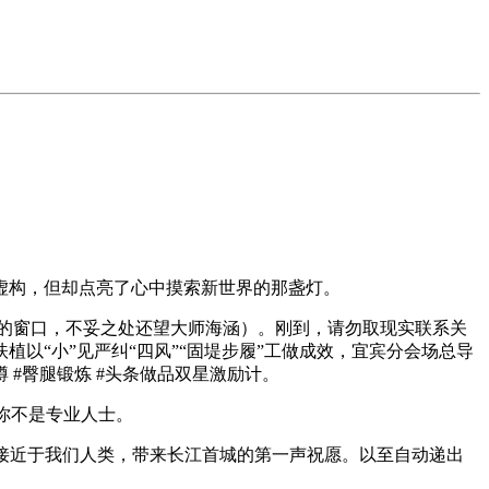
构，但却点亮了心中摸索新世界的那盏灯。
的窗口，不妥之处还望大师海涵）。刚到，请勿取现实联系关
以“小”见严纠“四风”“固堤步履”工做成效，宜宾分会场总导
 #臀腿锻炼 #头条做品双星激励计。
你不是专业人士。
接近于我们人类，带来长江首城的第一声祝愿。以至自动递出