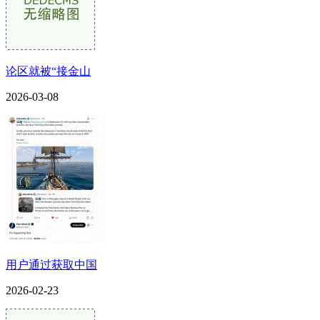
论区就被“接金山
2026-03-08
用户通过获取中国
2026-02-23