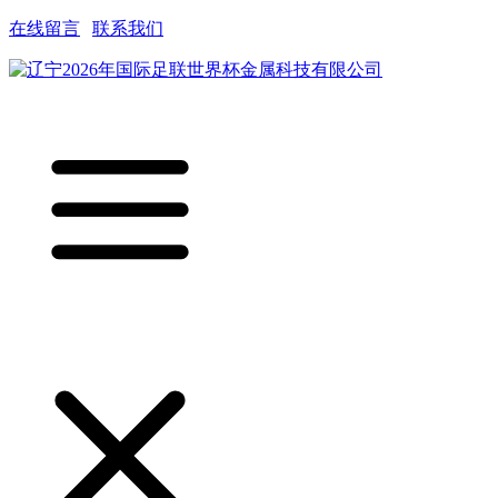
在线留言
|
联系我们