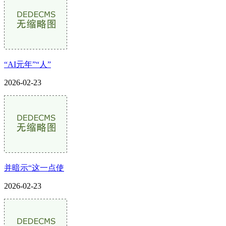
“AI元年”“人”
2026-02-23
并暗示“这一点使
2026-02-23